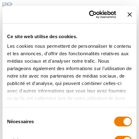
Créer mon compte
Identification >
Création de
Ce site web utilise des cookies.
Les cookies nous permettent de personnaliser le contenu
compte RH >
Mot de passe
et les annonces, d'offrir des fonctionnalités relatives aux
médias sociaux et d'analyser notre trafic. Nous
Créer mon compte
partageons également des informations sur l'utilisation de
Identification de mon établissement :
notre site avec nos partenaires de médias sociaux, de
Numéro de SIRET de mon établissement :
publicité et d'analyse, qui peuvent combiner celles-ci
Identifiant entreprise
avec d'autres informations que vous leur avez fournies
Si vous n'êtes pas en possession de cette donnée, veuillez vous
ou qu'ils ont collectées lors de votre utilisation de leurs
rapprocher de l'assureur du contrat
services.
Retour
Continuer
*
champ obligatoire
Sélection
Mentions légales
Qui sommes-nous ?
Nécessaires
du
Une erreur est survenue
consentement
Ce service est momentanément indisponible, veuillez réessayer
ultérieurement.